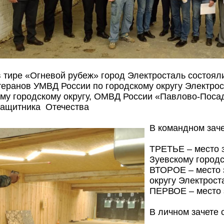
в тире «Огневой рубеж» город Электросталь состоял
теранов УМВД России по городскому округу Электро
ому городскому округу, ОМВД России «Павлово-По
ащитника Отечества
В командном заче
ТРЕТЬЕ – место 
Зуевскому городс
ВТОРОЕ – место 
округу Электрост
ПЕРВОЕ – место 
В личном зачете 