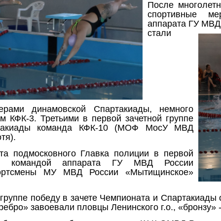
После многолетн
спортивные ме
аппарата ГУ МВД
стали
ерами динамовской Спартакиады, немного
м КФК-3. Третьими в первой зачетной группе
ртакиады команда КФК-10 (МОФ МосУ МВД
тя).
та подмосковного Главка полиции в первой
а командой аппарата ГУ МВД России
ортсмены МУ МВД России «Мытищинское»
 группе победу в зачете Чемпионата и Спартакиад
ебро» завоевали пловцы Ленинского г.о., «бронзу» -