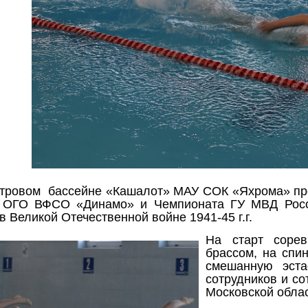
етровом
бассейне «Кашалот» МАУ СОК «Яхрома» п
ОГО ВФСО «Динамо» и Чемпионата ГУ МВД Росси
 Великой Отечественной войне 1941-45 г.г.
На старт сорев
брассом, на спи
смешанную эст
сотрудников и со
Московской облас