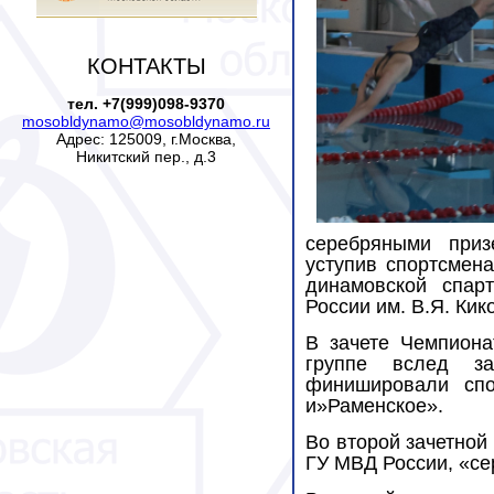
КОНТАКТЫ
тел. +7(999)098-9370
mosobldynamo@mosobldynamo.ru
Адрес: 125009, г.Москва,
Никитский пер., д.3
серебряными приз
уступив спортсмена
динамовской спа
России им. В.Я. Кико
В зачете Чемпиона
группе вслед з
финишировали сп
и»Раменское».
Во второй зачетной
ГУ МВД России, «сер