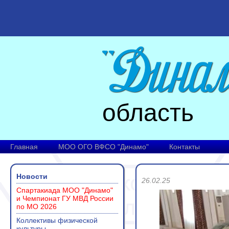
область
Главная
МОО ОГО ВФСО "Динамо"
Контакты
Новости
26.02.25
Спартакиада МОО "Динамо"
и Чемпионат ГУ МВД России
по МО 2026
Коллективы физической
культуры