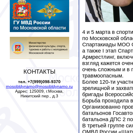
4 и 5 марта в спор
по Московской обла
Спартакиады МОО О
а также I этап Спар
Армрестлинг, включ
взгляд кажется оче
очень сложным и в п
КОНТАКТЫ
травмоопасным.
Более 120-ти участ
тел. +7(999)098-9370
mosobldynamo@mosobldynamo.ru
зрелищной и захват
Адрес: 125009, г.Москва,
бригады Всероссий
Никитский пер., д.3
Борьба проходила в 
Организованно пров
батальонов Госавто
батальона ДПС 2 п
В третьей группе с
ОМВД России «Шату