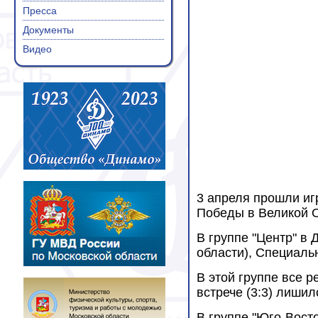
Пресса
Документы
Видео
3 апреля прошли иг
Победы в Великой От
В группе "Центр" в
области), Специаль
В этой группе все 
встрече (3:3) лиши
В группе "Юго-Вост