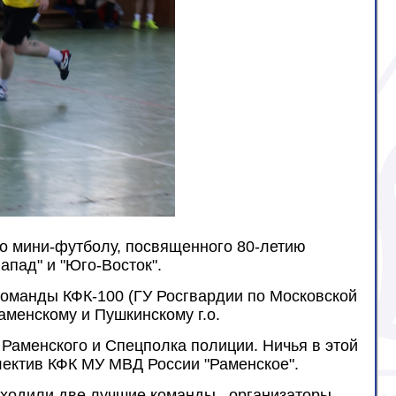
 по мини-футболу, посвященного 80-летию
апад" и "Юго-Восток".
команды КФК-100 (ГУ Росгвардии по Московской
менскому и Пушкинскому г.о.
 Раменского и Спецполка полиции. Ничья в этой
лектив КФК МУ МВД России "Раменское".
выходили две лучшие команды, организаторы