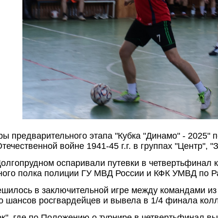
ры предварительного этапа "Кубка "Динамо" - 2025"
ечественной войне 1941-45 г.г. в группах "Центр", "З
 Долгопрудном оспаривали путевки в четвертьфинал 
ного полка полиции ГУ МВД России и КФК УМВД по Ра
решилось в заключительной игре между командами из
ло шансов росгвардейцев и вывела в 1/4 финала кол
ок", где по Положению о турнире в четвертьфинал 