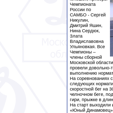
Чемпионата
России по
САМБО - Сергей
Никулин,
Дмитрий Яшин,
Нина Сердюк,
Злата
Владиславовна
Ульяновкая. Все
Чемпионы –
члены сборной
Московской области
провели довольно-т
выполнению нормат
На соревнованиях с
следующих норматив
скоростной бег на 3
челночном беге, по
гири, прыжке в длин
На старт выходили 
«Юный Динамовец» 