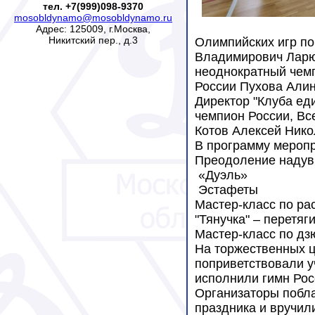
тел. +7(999)098-9370
mosobldynamo@mosobldynamo.ru
Адрес: 125009, г.Москва,
Никитский пер., д.3
Олимпийских игр по
Владимирович Лар
неоднократный чемп
России Пухова Али
Директор "Клуба ед
чемпион России, Вс
Котов Алексей Ник
В программу мероп
Преодоление надув
«Дуэль»
Эстафеты
Мастер-класс по р
"Тянучка" – перетяг
Мастер-класс по дз
На торжественных ц
поприветствовали у
исполнили гимн Рос
Организаторы побла
праздника и вручил