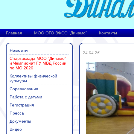
Главная
МОО ОГО ВФСО "Динамо"
Контакты
Новости
24.04.25
Спартакиада МОО "Динамо"
и Чемпионат ГУ МВД России
по МО 2026
Коллективы физической
культуры
Соревнования
Работа с детьми
Регистрация
Пресса
Документы
Видео