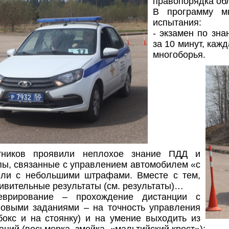
правопорядка об
В программу м
испытания:
- экзамен по зн
за 10 минут, каж
многоборья.
тников проявили неплохое знание ПДД и
пы, связанные с управлением автомобилем «с
или с небольшими штрафами. Вместе с тем,
ивительные результаты (см. результаты)…
еврирование – прохождение дистанции с
овыми заданиями – на точность управления
бокс и на стоянку) и на умение выходить из