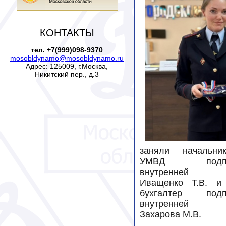
КОНТАКТЫ
тел. +7(999)098-9370
mosobldynamo@mosobldynamo.ru
Адрес: 125009, г.Москва,
Никитский пер., д.3
заняли начальни
УМВД подпол
внутренней 
Иващенко Т.В. и
бухгалтер подпо
внутренней 
Захарова М.В.