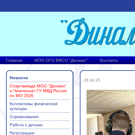
Главная
МОО ОГО ВФСО "Динамо"
Контакты
Новости
28.04.25
Спартакиада МОО "Динамо"
и Чемпионат ГУ МВД России
по МО 2026
Коллективы физической
культуры
Соревнования
Работа с детьми
Регистрация