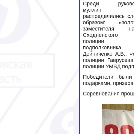
Среди руковод
мужчин м
распределились с
образом: «зо
заместителя нач
Сходненского
полиции 
подполковника 
Дейниченко А.В., 
полиции Гаврусева
полиции УМВД подп
Победители были
подарками, призер
Соревнования про