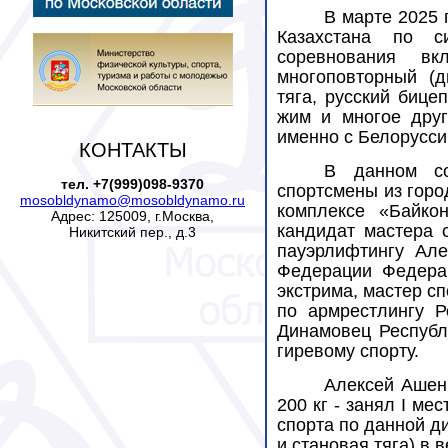
В марте 2025 
Казахстана по 
соревнования в
многоповторный (д
тяга, русский бице
жим и многое друг
именно с Белоруссии
КОНТАКТЫ
В данном со
тел. +7(999)098-9370
спортсмены из горо
mosobldynamo@mosobldynamo.ru
комплексе «Байкон
Адрес: 125009, г.Москва,
кандидат мастера 
Никитский пер., д.3
пауэрлифтингу Але
Федерации
Федера
экстрима, мастер сп
по армрестлингу 
Динамовец Республ
гиревому спорту.
Алексей Ашен
200 кг - занял
I
мес
спорта по данной д
и становая тяга) в 