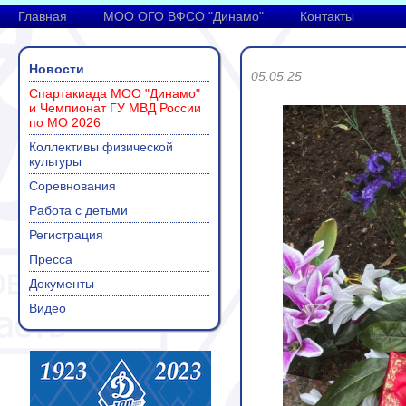
Главная
МОО ОГО ВФСО "Динамо"
Контакты
Новости
05.05.25
Спартакиада МОО "Динамо"
и Чемпионат ГУ МВД России
по МО 2026
Коллективы физической
культуры
Соревнования
Работа с детьми
Регистрация
Пресса
Документы
Видео