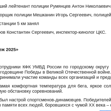
рший лейтенант полиции Румянцев Антон Николаеви
порщик полиции Мешканин Игорь Сергеевич, полице
станции 5 км занял
ов Константин Сергеевич, инспектор-кинолог ЦКС.
еж 2025»
отрудники КФК УМВД России по городскому округу 
годовщине Победы в Великой Отечественной войне.
принимали участие команды всех организаций и пре
амая комфортная температура для бега, яркое сол
мую обстановку соревнований.
ыл настрой спортсменов-динамовцев. Победителей 
н памяти всех людей, боровшихся с чумой ХХ века –