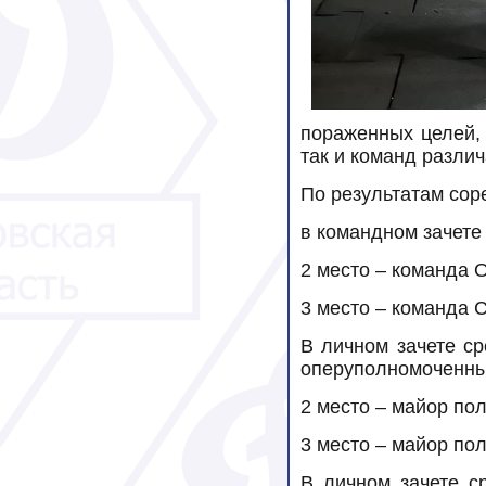
пораженных целей, 
так и команд разли
По результатам сор
в командном зачете
2 место – команда 
3 место – команда 
В личном зачете с
оперуполномоченны
2 место – майор по
3 место – майор п
В личном зачете с