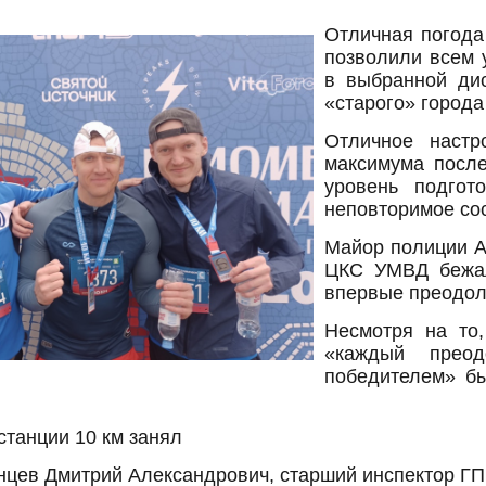
Отличная погода
позволили всем 
в выбранной ди
«старого» города
Отличное настр
максимума после
уровень подгот
неповторимое сос
Майор полиции А
ЦКС УМВД бежал
впервые преодол
Несмотря на то
«каждый преод
победителем» б
станции 10 км занял
нцев Дмитрий Александрович, старший инспектор Г