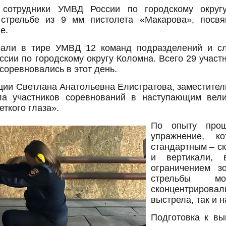
сотрудники УМВД России по городскому округ
 стрельбе из 9 мм пистолета «Макарова», пос
не.
рали в тире УМВД 12 команд подразделений и сл
сии по городскому округу Коломна. Всего 29 участ
соревновались в этот день.
ии Светлана Анатольевна Елистратова, заместител
ла участников соревнований в наступающим ве
меткого глаза».
По опыту прош
упражнение, к
стандартным – ск
и вертикали, 
ограничением з
стрельбы моб
сконцентрирова
выстрела, так и 
Подготовка к вы