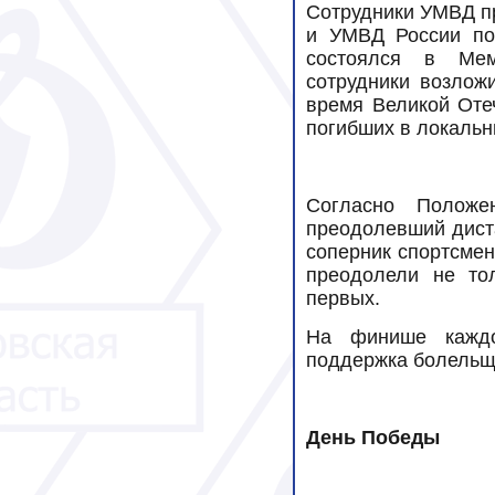
Сотрудники УМВД п
и УМВД России по 
состоялся в Мем
сотрудники возлож
время Великой Оте
погибших в локальн
Согласно Положе
преодолевший дист
соперник спортсмен
преодолели не то
первых.
На финише каждо
поддержка болельщи
День Победы