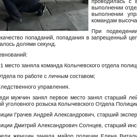
проводилась с в
выполнении отде
выполнении упр
командам высоча
При подведении
качество попаданий, попадания в запрещенный цели,
чалось долями секунд.
евнований:
 1 место заняла команда Колычевского отдела полиц
Отдела по работе с личным составом;
Следственного управления.
реди мужчин занял первое место занял старший ле
й уголовного розыска Колычевского Отдела Полици
лиции Грачев Андрей Александрович, старший экспе
олиции Дмитрий Александрович Солнцев, старший ин
реди женщин заняла майор полиции Елена Виталь