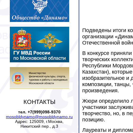
Подведены итоги ко
организации «Динам
Отечественной войн
В конкурсе приняли 
творческих коллекти
Республики Мордовия
Казахстан), которы
изобразительное и 
композиции, танцы,
произведения.
Жюри определило ла
КОНТАКТЫ
участники заслужив
тел. +7(999)098-9370
творчество, но, в п
mosobldynamo@mosobldynamo.ru
позицию.
Адрес: 125009, г.Москва,
Никитский пер., д.3
Лауреаты и диплома