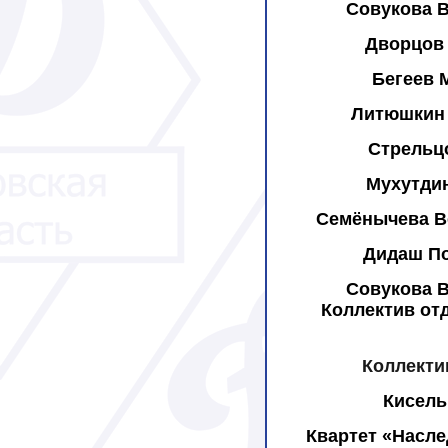
Совукова В
Дворцов 
Бегеев 
Литюшкин 
Стрельц
Мухутдин
Семёнычева В
Дидаш По
Совукова В
Коллектив от
Коллекти
Кисель
Квартет «Насл