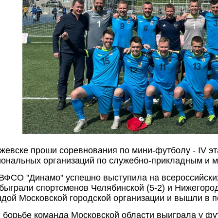
Ижевске проши соревнования по мини-футболу - IV 
иональных организаций по служебно-прикладным и м
ФСО "Динамо" успешно выступила на всероссийских
ыграли спортсменов Челябинской (5-2) и Нижегород
андой Московской городской организации и вышли в п
 борьбе команда Московской области выиграла у фу