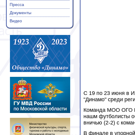
Пресса
Документы
Видео
С 19 по 23 июня в 
"Динамо" среди рег
Команда МОО ОГО В
нашм футболисты об
вничью (2-2) с ком
В финале в упорной