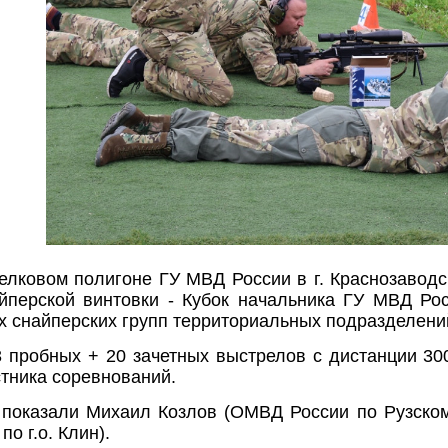
релковом полигоне ГУ МВД России в г. Краснозаво
айперской винтовки - Кубок начальника ГУ МВД Ро
 снайперских групп территориальных подразделени
 пробных + 20 зачетных выстрелов с дистанции 30
тника соревнований.
 показали Михаил Козлов (ОМВД России по Рузском
о г.о. Клин).