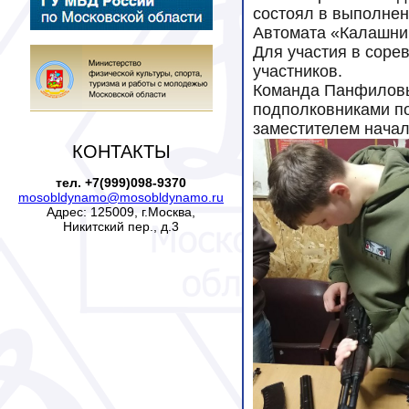
состоял в выполнен
Автомата «Калашни
Для участия в соре
участников.
Команда Панфиловы
подполковниками п
заместителем нача
КОНТАКТЫ
тел. +7(999)098-9370
mosobldynamo@mosobldynamo.ru
Адрес: 125009, г.Москва,
Никитский пер., д.3