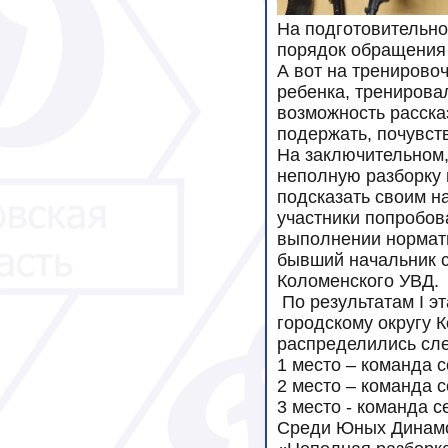
На подготовительно
порядок обращения 
А вот на тренирово
ребенка, трениров
возможность рассказ
подержать, почувств
На заключительном,
неполную разборку 
подсказать своим н
участники попробов
выполнении нормат
бывший начальник 
Коломенского УВД.
По результатам I э
городскому округу 
распределились с
1 место – команда 
2 место – команда 
3 место - команда 
Среди Юных Динамо