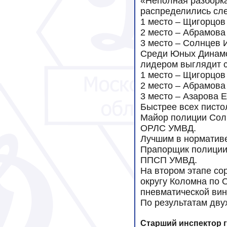
«Неполная разборк
распределились сл
1 место – Щигорцов
2 место – Абрамова
3 место – Солнцев 
Среди Юных Динамо
лидером выглядит 
1 место – Щигорцов
2 место – Абрамова
3 место – Азарова 
Быстрее всех писто
Майор полиции Сол
ОРЛС УМВД.
Лучшим в норматив
Прапорщик полиции
ППСП УМВД.
На втором этапе со
округу Коломна по О
пневматической вин
По результатам дву
Старший инспектор 