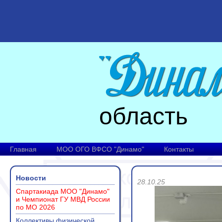
область
Главная
МОО ОГО ВФСО "Динамо"
Контакты
Новости
28.10.25
Спартакиада МОО "Динамо"
и Чемпионат ГУ МВД России
по МО 2026
Коллективы физической