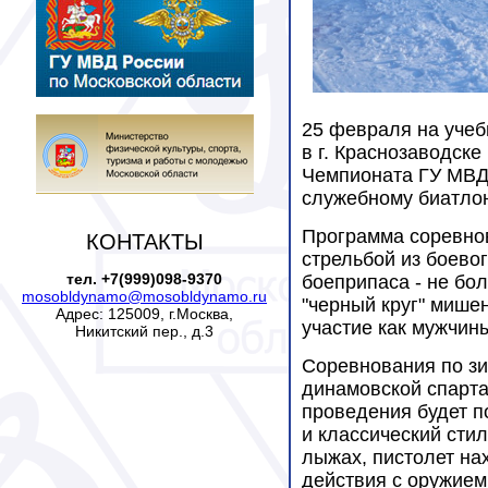
25 февраля на учеб
в г. Краснозаводск
Чемпионата ГУ МВД 
служебному биатлон
Программа соревнов
КОНТАКТЫ
стрельбой из боево
тел. +7(999)098-9370
боеприпаса - не бол
mosobldynamo@mosobldynamo.ru
"черный круг" мише
Адрес: 125009, г.Москва,
участие как мужчин
Никитский пер., д.3
Соревнования по з
динамовской спарта
проведения будет 
и классический стил
лыжах, пистолет нах
действия с оружием