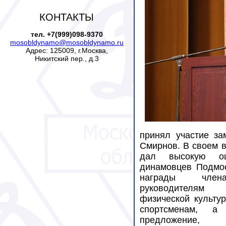
КОНТАКТЫ
тел. +7(999)098-9370
mosobldynamo@mosobldynamo.ru
Адрес: 125009, г.Москва,
Никитский пер., д.3
принял участие з
Смирнов. В своем 
дал высокую оц
динамовцев Подмос
награды член
руководителям 
физической культур
спортсменам, а
предложение, 