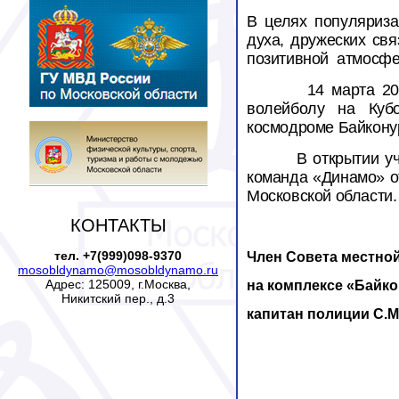
В целях популяриза
духа, дружеских св
позитивной
атмосфе
14 марта 2
волейболу на Куб
космодроме Байкону
В открытии у
команда «Динамо» о
Московской области.
КОНТАКТЫ
тел. +7(999)098-9370
Член Совета местно
mosobldynamo@mosobldynamo.ru
Адрес: 125009, г.Москва,
на комплексе «Байк
Никитский пер., д.3
капитан полиции
С.М