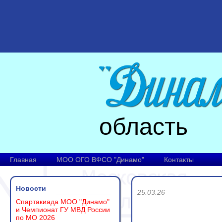
область
Главная
МОО ОГО ВФСО "Динамо"
Контакты
Новости
25.03.26
Спартакиада МОО "Динамо"
и Чемпионат ГУ МВД России
по МО 2026