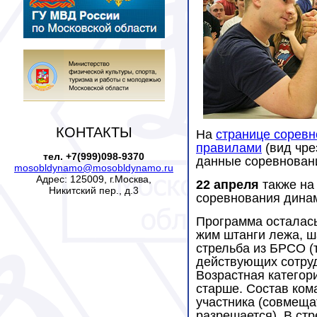
КОНТАКТЫ
На
странице сорев
правилами
(вид чре
тел. +7(999)098-9370
данные соревнован
mosobldynamo@mosobldynamo.ru
Адрес: 125009, г.Москва,
22 апреля
также на
Никитский пер., д.3
соревнования дина
Программа осталас
жим штанги лежа, ш
стрельба из БРСО (
действующих сотруд
Возрастная категория
старше. Состав ком
участника (совмеща
разрешается). В стр