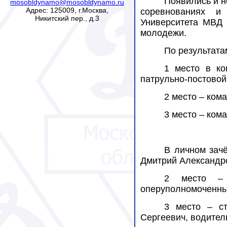
Появились и н
mosobldynamo@mosobldynamo.ru
Адрес: 125009, г.Москва,
соревнованиях и
Никитский пер., д.3
Университета МВД 
молодежи.
По результата
1 место в ко
патрульно-постовой
2 место – ком
3 место – ком
В личном зач
Дмитрий Александр
2 место – 
оперуполномоченны
3 место – с
Сергеевич, водител