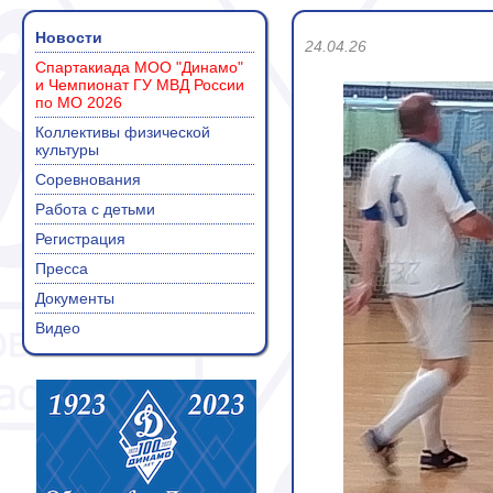
Новости
24.04.26
Спартакиада МОО "Динамо"
и Чемпионат ГУ МВД России
по МО 2026
Коллективы физической
культуры
Соревнования
Работа с детьми
Регистрация
Пресса
Документы
Видео