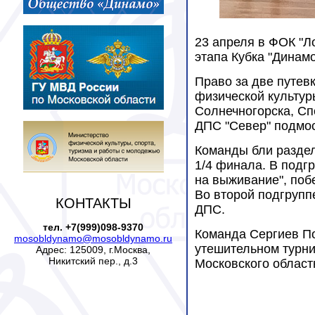
23 апреля в ФОК "Л
этапа Кубка "Динамо
Право за две путев
физической культу
Солнечногорска, Сп
ДПС "Север" подмос
Команды бли раздел
1/4 финала. В подг
на выживание", побе
Во второй подгрупп
КОНТАКТЫ
ДПС.
тел. +7(999)098-9370
Команда Сергиев По
mosobldynamo@mosobldynamo.ru
утешительном турни
Адрес: 125009, г.Москва,
Никитский пер., д.3
Московского област