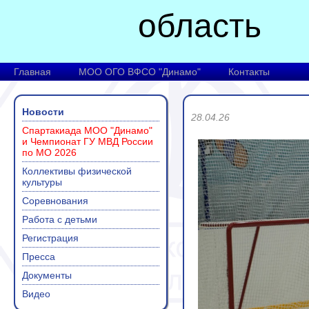
область
Главная
МОО ОГО ВФСО "Динамо"
Контакты
Новости
28.04.26
Спартакиада МОО "Динамо"
и Чемпионат ГУ МВД России
по МО 2026
Коллективы физической
культуры
Соревнования
Работа с детьми
Регистрация
Пресса
Документы
Видео