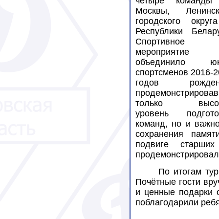
четыре команды
Москвы, Ленинск
городского округ
Республики Белару
Спортивное
мероприятие
объединило ю
спортсменов 2016-2
годов рожден
продемонстрировав
только высок
уровень подгото
команд, но и важно
сохранения памят
подвиге старших
продемонстрировали
По итогам ту
Почётные гости вру
и ценные подарки 
поблагодарили ребя