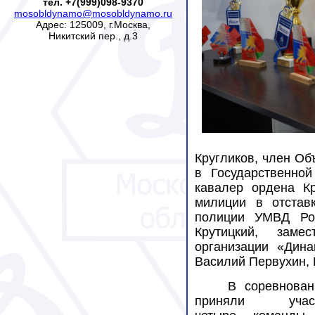
тел. +7(999)098-9370
mosobldynamo@mosobldynamo.ru
Адрес: 125009, г.Москва,
Никитский пер., д.3
Кругликов, член Об
в Государственно
кавалер ордена К
милиции в отстав
полиции УМВД Рос
Крутицкий, заме
организации «Дин
Василий Первухин, 
В соревнован
приняли учас