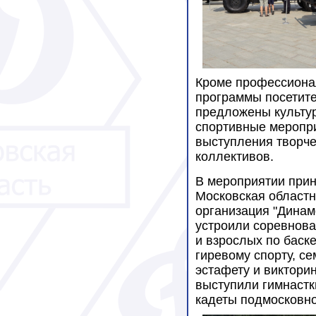
Кроме профессиона
программы посетит
предложены культу
спортивные меропр
выступления творче
коллективов.
В мероприятии прин
Московская област
организация "Динам
устроили соревнова
и взрослых по баске
гиревому спорту, с
эстафету и виктори
выступили гимнастк
кадеты подмосковно