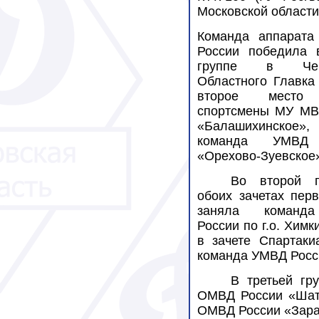
Московской области
Команда аппарат
России победила 
группе в Чем
Областного Главка
второе место
спортсмены МУ МВ
«Балашихинское», 
команда УМВД
«Орехово-Зуевское
Во второй 
обоих зачетах пер
заняла коман
России по г.о. Химк
в зачете Спартаки
команда УМВД Росси
В третьей гр
ОМВД России «Шату
ОМВД России «Зара