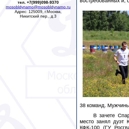
востребованных и, 
тел. +7(999)098-9370
mosobldynamo@mosobldynamo.ru
Адрес: 125009, г.Москва,
Никитский пер., д.3
38 команд. Мужчины
В зачете Спа
место занял дуэт 
КФК-100 (ГУ Росгв