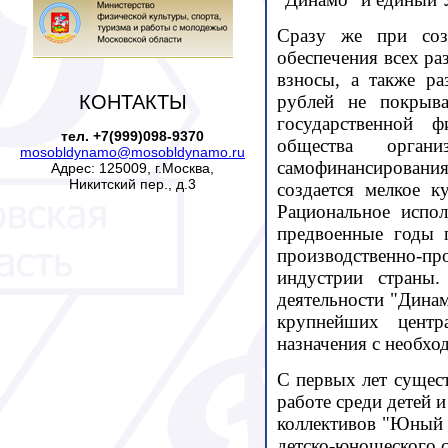
Сразу же при созд
обеспечения всех ра
взносы, а также р
КОНТАКТЫ
рублей не покрыва
государственной ф
тел. +7(999)098-9370
общества орган
mosobldynamo@mosobldynamo.ru
самофинансировани
Адрес: 125009, г.Москва,
Никитский пер., д.3
создается мелкое к
Рациональное испо
предвоенные годы 
производственно-пр
индустрии страны.
деятельности "Динам
крупнейших центр
назначения с необхо
С первых лет сущес
работе среди детей 
коллективов "Юный 
детско-юношеского с