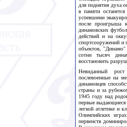
для поднятия духа 
в памяти останетс
успевшими эвакуиро
после проигрыша к
динамовских футбол
действий и на окк
спортсооружений и 
объектов, "Динамо"
сотни тысяч дина
восстановить разру
Невиданный рост
послевоенные на ме
динамовцев способс
страны и за рубежо
1945 году над родо
первые выдающиеся 
легкой атлетике и к
Олимпийских игра
первенств доминиро