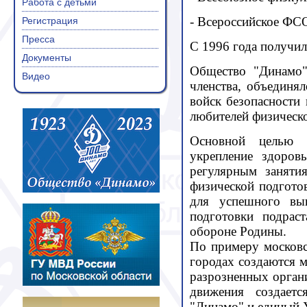
Работа с детьми
- Всероссийское ФСО
Регистрация
Пресса
С 1996 года получил
Документы
Общество "Динамо"
Видео
членства, объединя
войск безопасности 
любителей физическо
Основной целью у
укрепление здоров
регулярным заняти
физической подгото
для успешного вып
подготовки подрас
обороне Родины.
По примеру московс
городах создаются 
разрозненных орган
движения создает
"Динамо" и единый У