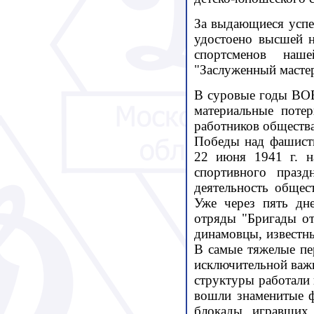
За выдающиеся успе
удостоено высшей 
спортсменов наш
"Заслуженный масте
В суровые годы ВОВ
материальные поте
работников общества
Победы над фашистк
22 июня 1941 г. н
спортивного празд
деятельность общес
Уже через пять дн
отряды "Бригады о
динамовцы, известн
В самые тяжелые п
исключительной важн
структуры работали 
вошли знаменитые ф
блокады, игравших 