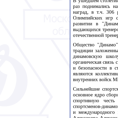
В ушедшем столетии
раз поднимались на
наград, в т.ч. 306
Олимпийских игр с
развитии в "Динам
выдающихся тренеро
отечественной трене
Общество "Динамо"
традиции заложенн
динамовскую школ
органическая связь
и безопасности в 
являются коллекти
внутренних войск 
Сильнейшие спортс
основное ядро сбор
спортивную честь
спортсменов-динамо
и международного 
Александра Алексан