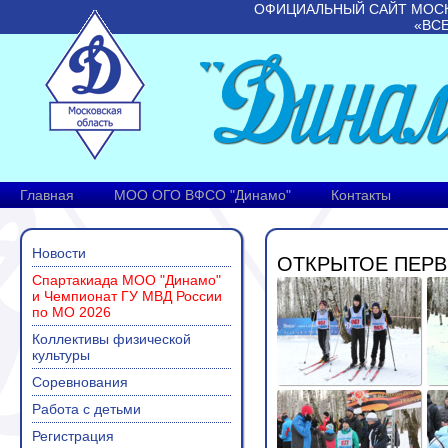
ОФИЦИАЛЬНЫЙ САЙТ МОС
«ВС
Главная
МОО ОГО ВФСО "Динамо"
Контакты
Новости
ОТКРЫТОЕ ПЕРВ
Спартакиада МОО "Динамо"
и Чемпионат ГУ МВД России
по МО 2026
Коллективы физической
культуры
Соревнования
Работа с детьми
Регистрация