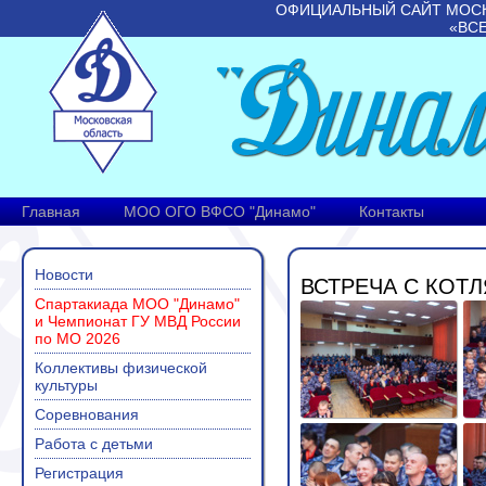
ОФИЦИАЛЬНЫЙ САЙТ МОС
«ВС
Главная
МОО ОГО ВФСО "Динамо"
Контакты
Новости
ВСТРЕЧА С КОТ
Спартакиада МОО "Динамо"
и Чемпионат ГУ МВД России
по МО 2026
Коллективы физической
культуры
Соревнования
Работа с детьми
Регистрация