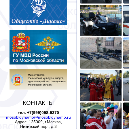
КОНТАКТЫ
тел. +7(999)098-9370
mosobldynamo@mosobldynamo.ru
Адрес: 125009, г.Москва,
Никитский пер., д.3