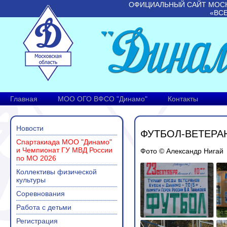
ОФИЦИАЛЬНЫЙ САЙТ МОС
«ВС
Главная
МОО ОГО ВФСО "Динамо"
Контакты
Новости
ФУТБОЛ-ВЕТЕРА
Спартакиада МОО "Динамо"
и Чемпионат ГУ МВД России
Фото © Александр Нигай
по МО 2026
Коллективы физической
культуры
Соревнования
Работа с детьми
Регистрация