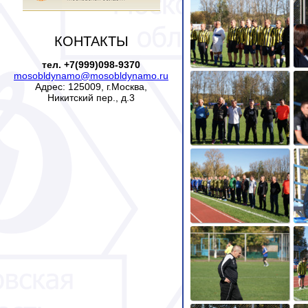
КОНТАКТЫ
тел. +7(999)098-9370
mosobldynamo@mosobldynamo.ru
Адрес: 125009, г.Москва,
Никитский пер., д.3