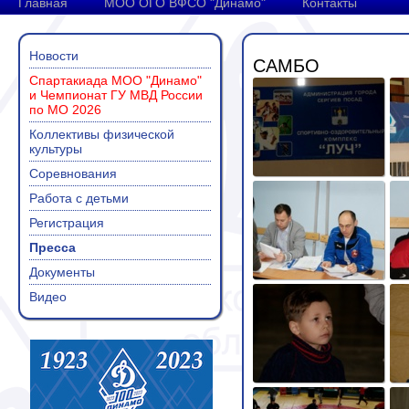
Главная
МОО ОГО ВФСО "Динамо"
Контакты
Новости
САМБО
Спартакиада МОО "Динамо"
и Чемпионат ГУ МВД России
по МО 2026
Коллективы физической
культуры
Соревнования
Работа с детьми
Регистрация
Пресса
Документы
Видео