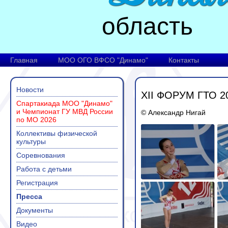
область
Главная
МОО ОГО ВФСО "Динамо"
Контакты
Новости
XII ФОРУМ ГТО 2
Спартакиада МОО "Динамо"
и Чемпионат ГУ МВД России
© Александр Нигай
по МО 2026
Коллективы физической
культуры
Соревнования
Работа с детьми
Регистрация
Пресса
Документы
Видео