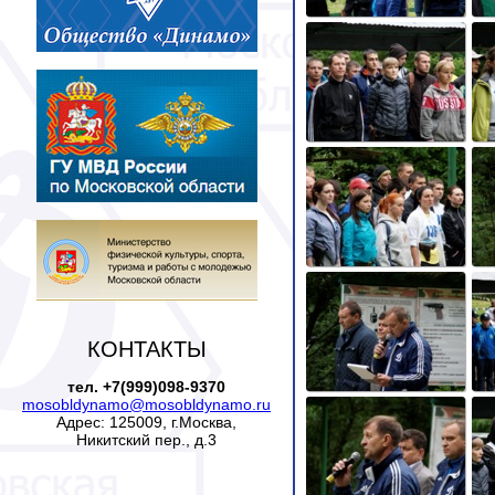
КОНТАКТЫ
тел. +7(999)098-9370
mosobldynamo@mosobldynamo.ru
Адрес: 125009, г.Москва,
Никитский пер., д.3