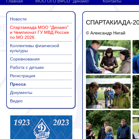
Главная
МОО ОГО ВФСО "Динамо"
Контакты
Новости
СПАРТАКИАДА-2
Спартакиада МОО "Динамо"
и Чемпионат ГУ МВД России
© Александр Нигай
по МО 2026
Коллективы физической
культуры
Соревнования
Работа с детьми
Регистрация
Пресса
Документы
Видео