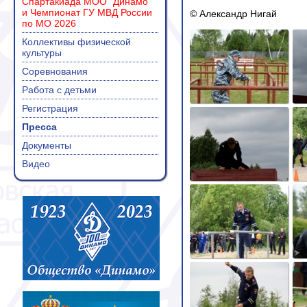
Спартакиада МОО "Динамо"
и Чемпионат ГУ МВД России
© Александр Нигай
по МО 2026
Коллективы физической
культуры
Соревнования
Работа с детьми
Регистрация
Пресса
Документы
Видео