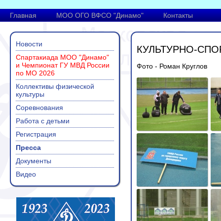
Главная
МОО ОГО ВФСО "Динамо"
Контакты
Новости
КУЛЬТУРНО-СПО
Спартакиада МОО "Динамо"
и Чемпионат ГУ МВД России
Фото - Роман Круглов
по МО 2026
Коллективы физической
культуры
Соревнования
Работа с детьми
Регистрация
Пресса
Документы
Видео