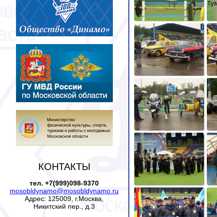
КОНТАКТЫ
тел. +7(999)098-9370
mosobldynamo@mosobldynamo.ru
Адрес: 125009, г.Москва,
Никитский пер., д.3