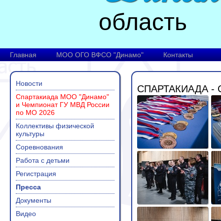
область
Главная
МОО ОГО ВФСО "Динамо"
Контакты
Новости
СПАРТАКИАДА -
Спартакиада МОО "Динамо"
и Чемпионат ГУ МВД России
по МО 2026
Коллективы физической
культуры
Соревнования
Работа с детьми
Регистрация
Пресса
Документы
Видео