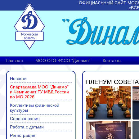
ОФИЦИАЛЬНЫЙ САЙТ МОС
«ВС
Главная
МОО ОГО ВФСО "Динамо"
Контакты
Новости
ПЛЕНУМ СОВЕТА 
Спартакиада МОО "Динамо"
и Чемпионат ГУ МВД России
по МО 2026
Коллективы физической
культуры
Соревнования
Работа с детьми
Регистрация