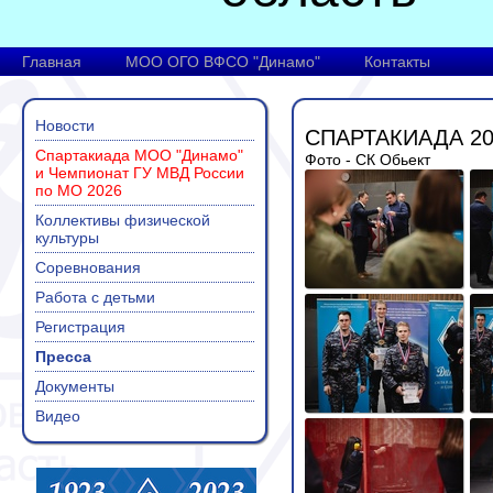
Главная
МОО ОГО ВФСО "Динамо"
Контакты
Новости
СПАРТАКИАДА 20
Спартакиада МОО "Динамо"
Фото - СК Обьект
и Чемпионат ГУ МВД России
по МО 2026
Коллективы физической
культуры
Соревнования
Работа с детьми
Регистрация
Пресса
Документы
Видео