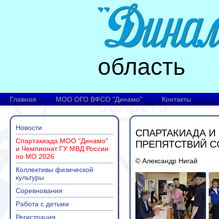
область
Главная
МОО ОГО ВФСО "Динамо"
Контакты
Новости
СПАРТАКИАДА И
Спартакиада МОО "Динамо"
ПРЕПЯТСТВИЙ С
и Чемпионат ГУ МВД России
по МО 2026
© Александр Нигай
Коллективы физической
культуры
Соревнования
Работа с детьми
Регистрация