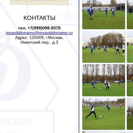
КОНТАКТЫ
тел. +7(999)098-9370
mosobldynamo@mosobldynamo.ru
Адрес: 125009, г.Москва,
Никитский пер., д.3