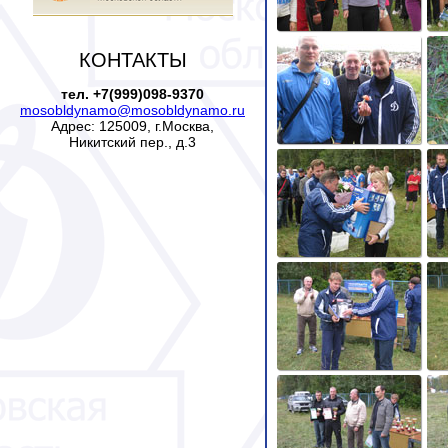
КОНТАКТЫ
тел. +7(999)098-9370
mosobldynamo@mosobldynamo.ru
Адрес: 125009, г.Москва,
Никитский пер., д.3