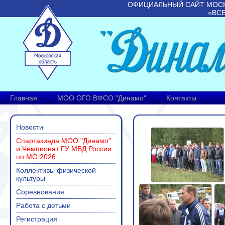
ОФИЦИАЛЬНЫЙ САЙТ МОС
«ВС
Главная
МОО ОГО ВФСО "Динамо"
Контакты
Новости
Спартакиада МОО "Динамо"
и Чемпионат ГУ МВД России
по МО 2026
Коллективы физической
культуры
Соревнования
Работа с детьми
Регистрация