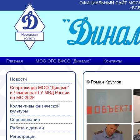
ОФИЦИАЛЬНЫЙ САЙТ МОС
«ВС
Главная
МОО ОГО ВФСО "Динамо"
Контакты
Новости
© Роман Круглов
Спартакиада МОО "Динамо"
и Чемпионат ГУ МВД России
по МО 2026
Коллективы физической
культуры
Соревнования
Работа с детьми
Регистрация