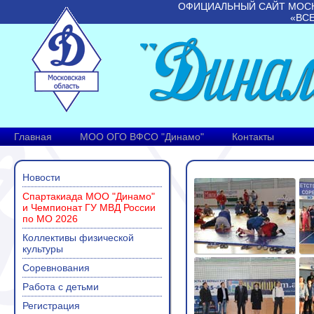
ОФИЦИАЛЬНЫЙ САЙТ МОС
«ВС
Главная
МОО ОГО ВФСО "Динамо"
Контакты
Новости
Спартакиада МОО "Динамо"
и Чемпионат ГУ МВД России
по МО 2026
Коллективы физической
культуры
Соревнования
Работа с детьми
Регистрация