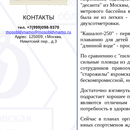
"десанта" из Москвы,
метрового бассейна
КОНТАКТЫ
была не из легких -
двухсотметровки.
тел. +7(999)098-9370
mosobldynamo@mosobldynamo.ru
"Кашалот-250" - пер
Адрес: 125009, г.Москва,
плаванию для детей 
Никитский пер., д.3
"длинной воде" - про
По сравнению с "пило
сильные пловцы из д
сотрудников правоо
"старожилы" яхромски
бескомпромиссной, но
Достаточно взглянут
подрастает хорошее п
являются отличным 
потребность в здоров
Сейчас в планах ор
юных спортсменов жд