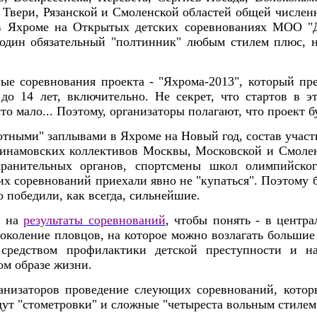
 Твери, Рязанской и Смоленской областей общей численн
 в Яхроме на Открытых детских соревнованиях МОО "Д
 один обязательный "полтинник" любым стилем плюс, н
вые соревнования проекта - "Яхрома-2013", который пр
до 14 лет, включительно. Не секрет, что стартов в э
сто мало... Поэтому, организаторы полагают, что проект 
тными" заплывами в Яхроме на Новый год, состав участн
инамовских коллективов Москвы, Московской и Смоленс
хранительных органов, спортсмены школ олимпийског
х соревнований приехали явно не "купаться". Поэтому б
 победили, как всегда, сильнейшие.
ь на
результаты соревнований
, чтобы понять - в центр
околение пловцов, на которое можно возлагать большие 
средством профилактики детской преступности и н
ом образе жизни.
ганизаторов проведение слеующих соревнований, кото
ут "стометровки" и сложные "четыреста вольным стилем