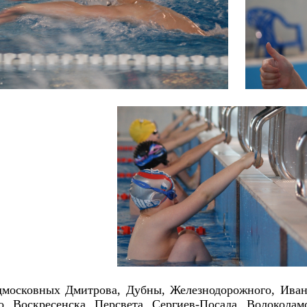
московных Дмитрова, Дубны, Железнодорожного, Иван
, Воскресенска, Персвета, Сергиев-Посада, Волоколам