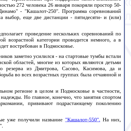
остью 272 человека 26 января покоряли простор 50-
инамо" - "Кашалот-250". Программа соревнований
а выбор, еще две дистанции - пятидесяти- и (или)
едполагает проведение нескольких соревнований по
той возрастной категории проводится немного, а в
будет востребован в Подмосковье.
иков заметно усилился - на стартовые тумбы встали
кой областей, многие из которых являются детьми
о резерва из Дмитрова, Сасово, Касимова, да и
орьба во всех возрастных группах была отчаянной и
альном регионе в целом и Подмосковье в частности,
надежды. Но главное, конечно, что занятия спортом
аркомании, прививают подрастающему поколению
рые уже получили название
"Кашалот-550".
На них,
".