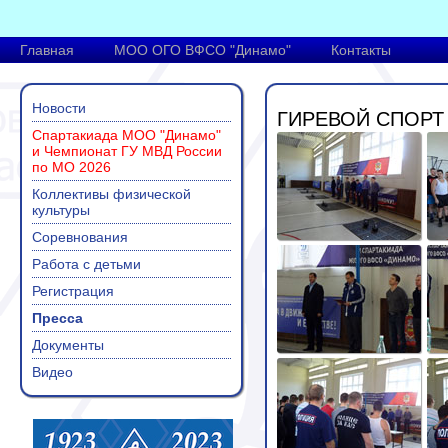
Главная
МОО ОГО ВФСО "Динамо"
Контакты
Новости
ГИРЕВОЙ СПОРТ
Спартакиада МОО "Динамо"
и Чемпионат ГУ МВД России
по МО 2026
Коллективы физической
культуры
Соревнования
Работа с детьми
Регистрация
Пресса
Документы
Видео