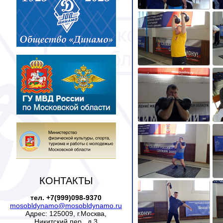
КОНТАКТЫ
тел. +7(999)098-9370
mosobldynamo@mosobldynamo.ru
Адрес: 125009, г.Москва,
Никитский пер., д.3