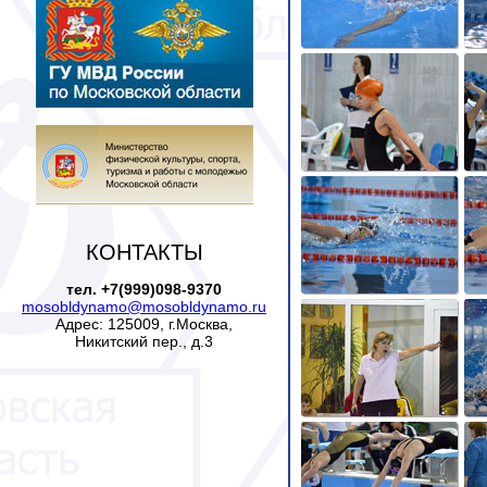
КОНТАКТЫ
тел. +7(999)098-9370
mosobldynamo@mosobldynamo.ru
Адрес: 125009, г.Москва,
Никитский пер., д.3