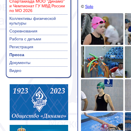
Спартакиада МОО "Динамо"
и Чемпионат ГУ МВД России
©
Solo
по МО 2026
Коллективы физической
культуры
Соревнования
Работа с детьми
Регистрация
Пресса
Документы
Видео