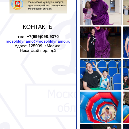
КОНТАКТЫ
тел. +7(999)098-9370
mosobldynamo@mosobldynamo.ru
Адрес: 125009, г.Москва,
Никитский пер., д.3