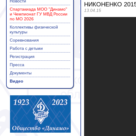
Новости
НИКОНЕНКО 201
Спартакиада МОО "Динамо"
13.04.15
и Чемпионат ГУ МВД России
по МО 2026
Коллективы физической
культуры
Соревнования
Работа с детьми
Регистрация
Пресса
Документы
Видео