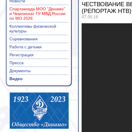
Новости
ЧЕСТВОВАНИЕ В
Спартакиада МОО "Динамо"
(РЕПОРТАЖ НТВ)
и Чемпионат ГУ МВД России
07.05.15
по МО 2026
Коллективы физической
культуры
Соревнования
Работа с детьми
Регистрация
Пресса
Документы
Видео