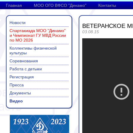
Главная
МОО ОГО ВФСО "Динамо"
Контакты
Новости
ВЕТЕРАНСКОЕ М
Спартакиада МОО "Динамо"
03.08.15
и Чемпионат ГУ МВД России
по МО 2026
Коллективы физической
культуры
Соревнования
Работа с детьми
Регистрация
Пресса
Документы
Видео